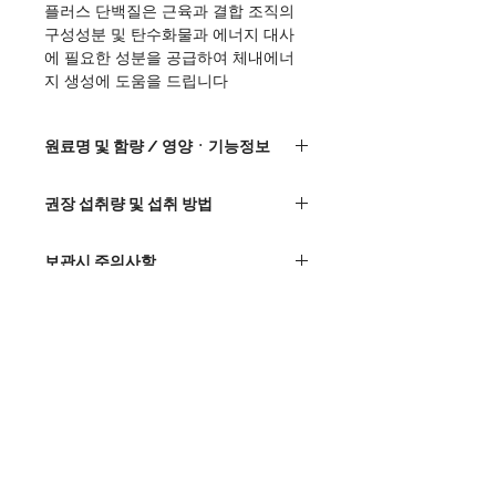
플러스 단백질은 근육과 결합 조직의 
구성성분 및 탄수화물과 에너지 대사
에 필요한 성분을 공급하여 체내에너
지 생성에 도움을 드립니다
원료명 및 함량 / 영양ㆍ기능정보
...
권장 섭취량 및 섭취 방법
용기 안에 있는 스푼을 사용하여 1일 2회, 1회 
보관시 주의사항
2스푼(34g)을 물과 함께 섭취하십시오
직사광선을 피해 실온에 보관하십시
섭취시 주의사항
오
주어진 용기 외의 다른 용기에 바꾸
특정 단백질에 알레르기를 나타내는 
어 넣지 마십시오
섭취 대상
경우에는 섭취에 주의하십시오.
알레르기 체질은 성분을 확인 후 섭취
운동량 또는 활동량이 일반인 보다 많
하십시오.
유전자 재조합 식품 여부
아 단백질 보충이 필요하신 분
개봉 또는 섭취시 포장재에 의해 상처
영양부족을 개선하고자 하시는 분
를 입을 수 있으니 주의하십시오.
해당 없음
체력소모가 많은 운동 및 레져를 즐기
기타 제품 관련사항은 소비자 상담실