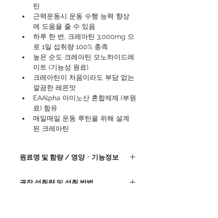
틴
근력운동시 운동 수행 능력 향상
에 도움을 줄 수 있음
하루 한 번, 크레아틴 3,000mg 으
로 1일 섭취량 100% 충족
높은 순도 크레아틴 모노하이드레
이트 (기능성 원료)
크레아틴이 처음이라도 부담 없는 
깔끔한 레몬맛
EAAlpha 아미노산 혼합제제 (부원
료) 함유
매일매일 운동 루틴을 위해 설계
된 크레아틴
원료명 및 함량 / 영양ㆍ기능정보
제품 사진 참조
권장 섭취량 및 섭취 방법
1일 1회, 동봉된 스푼으로 분말을 평평하게 1스
보관시 주의사항
푼(4g) 담아 물 330ml에 혼합 후 섭취하십시
오. 